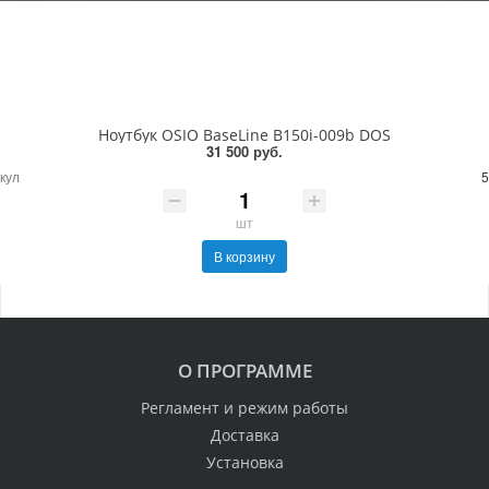
Ноутбук OSIO BaseLine B150i-009b DOS
31 500 руб.
кул
5
шт
В корзину
О ПРОГРАММЕ
Регламент и режим работы
Доставка
Установка