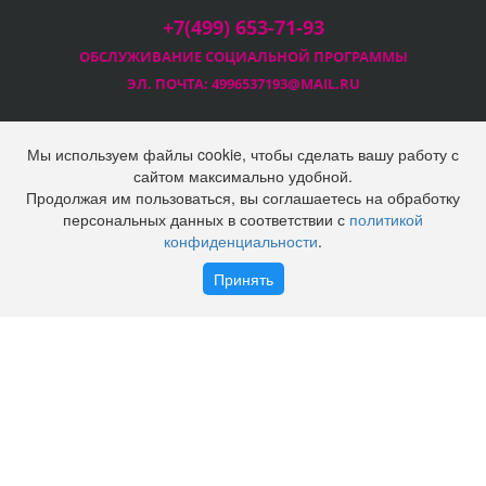
+7(499) 653-71-93
ОБСЛУЖИВАНИЕ СОЦИАЛЬНОЙ
ПРОГРАММЫ
ЭЛ. ПОЧТА:
4996537193@MAIL.RU
Мы используем файлы cookie, чтобы сделать вашу работу с
сайтом максимально удобной.
Продолжая им пользоваться, вы соглашаетесь на обработку
2025 © Социальная программа Правительства Москвы
персональных данных в соответствии с
политикой
ООО "Технопром"
конфиденциальности
.
Политика конфиденциальности
Войти
Регистрация
Принять
Наверх
Корзина
0 позиций
на сумму
0 руб.