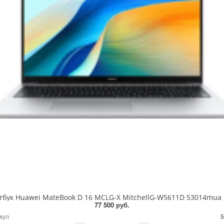
тбук Huawei MateBook D 16 MCLG-X MitchellG-W5611D 53014mua
77 500 руб.
кул
5