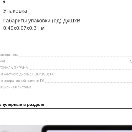
Упаковка
Габариты упаковки (ед) ДхШхВ
0.49x0.07x0.31 м
зводитель
кул
ГОНАЛЬ ЭКРАНА
м жесткого диска ( HDD/SSD) Гб
м оперативной памяти Гб
ационная система
опулярные в разделе