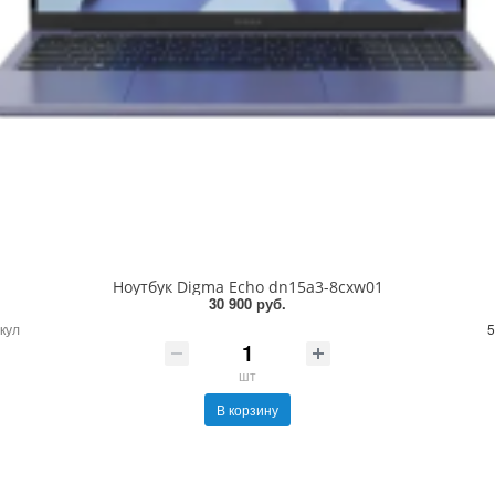
Ноутбук Digma Echo dn15a3-8cxw01
30 900 руб.
кул
5
шт
В корзину