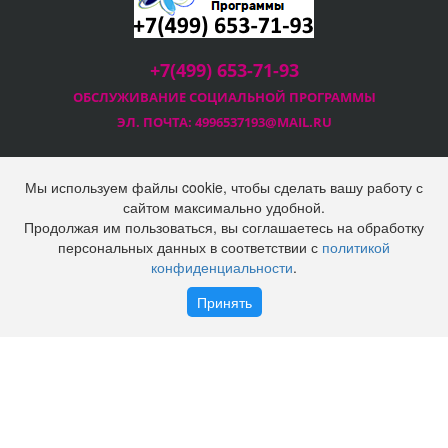
+7(499) 653-71-93
ОБСЛУЖИВАНИЕ СОЦИАЛЬНОЙ
ПРОГРАММЫ
ЭЛ. ПОЧТА:
4996537193@MAIL.RU
Мы используем файлы cookie, чтобы сделать вашу работу с
сайтом максимально удобной.
Продолжая им пользоваться, вы соглашаетесь на обработку
2025 © Социальная программа Правительства Москвы
персональных данных в соответствии с
политикой
ООО "Технопром"
конфиденциальности
.
Политика конфиденциальности
Войти
Регистрация
Принять
Наверх
Корзина
0 позиций
на сумму
0 руб.