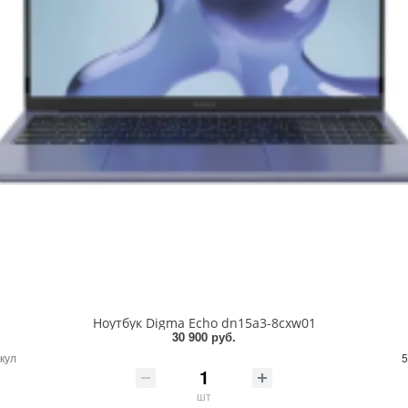
Ноутбук Digma Echo dn15a3-8cxw01
30 900 руб.
кул
5
шт