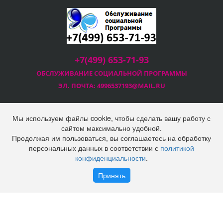
+7(499) 653-71-93
ОБСЛУЖИВАНИЕ СОЦИАЛЬНОЙ
ПРОГРАММЫ
ЭЛ. ПОЧТА:
4996537193@MAIL.RU
Мы используем файлы cookie, чтобы сделать вашу работу с
сайтом максимально удобной.
Продолжая им пользоваться, вы соглашаетесь на обработку
2025 © Социальная программа Правительства Москвы
персональных данных в соответствии с
политикой
ООО "Технопром"
конфиденциальности
.
Политика конфиденциальности
Войти
Регистрация
Принять
Наверх
Корзина
0 позиций
на сумму
0 руб.