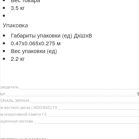
3.5 кг
Упаковка
Габариты упаковки (ед) ДхШхВ
0.47x0.065x0.275 м
Вес упаковки (ед)
2.2 кг
зводитель
кул
ГОНАЛЬ ЭКРАНА
м жесткого диска ( HDD/SSD) Гб
м оперативной памяти Гб
ационная система
опулярные в разделе