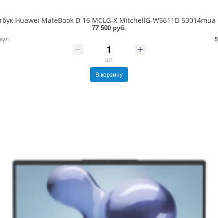
тбук Huawei MateBook D 16 MCLG-X MitchellG-W5611D 53014mua
77 500 руб.
кул
5
шт
В корзину