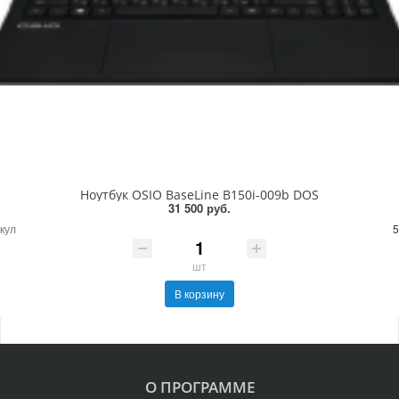
Ноутбук OSIO BaseLine B150i-009b DOS
31 500 руб.
кул
5
шт
В корзину
О ПРОГРАММЕ