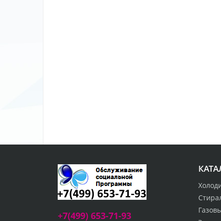
КАТА
Холод
Стира
Газов
+7(499) 653-71-93